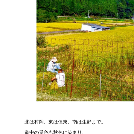
北は村岡、東は但東、南は生野まで。
道中の景色も秋色に染まり、